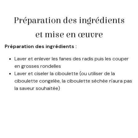
Préparation des ingrédients
et mise en œuvre
Préparation des ingrédients :
Laver et enlever les fanes des radis puis les couper
en grosses rondelles
Laver et ciseler la ciboulette (ou utiliser de la
ciboulette congelée, la ciboulette séchée n'aura pas
la saveur souhaitée)
Mise en œuvre :
Faire cuire le riz
Faire bouillir de l’eau dans une casserole, et plonger
les radis (sans les fanes) dans l’eau bouillante
pendant 5 minutes. Égoutter.